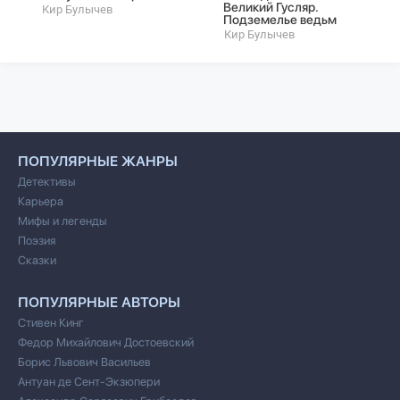
Великий Гусляр.
Кир Булычев
Подземелье ведьм
Кир Булычев
ПОПУЛЯРНЫЕ ЖАНРЫ
Детективы
Карьера
Мифы и легенды
Поэзия
Сказки
ПОПУЛЯРНЫЕ АВТОРЫ
Стивен Кинг
Федор Михайлович Достоевский
Борис Львович Васильев
Антуан де Сент-Экзюпери