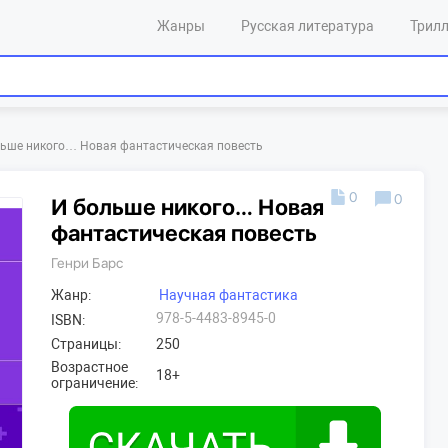
Жанры
Русская литература
Трил
ьше никого… Новая фантастическая повесть
0
0
И больше никого… Новая
фантастическая повесть
Генри Барс
Жанр:
Научная фантастика
978-5-4483-8945-0
ISBN:
Страницы:
250
Возрастное
18+
ограничение: