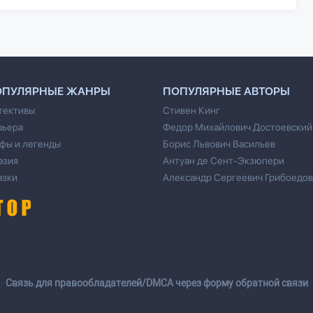
ОПУЛЯРНЫЕ ЖАНРЫ
ПОПУЛЯРНЫЕ АВТОРЫ
тективы
Стивен Кинг
рьера
Федор Михайлович Достоевский
фы и легенды
Борис Львович Васильев
эзия
Антуан де Сент-Экзюпери
азки
Александр Сергеевич Грибоедов
Cвязь для правообладателей/DMCA через форму обратной связи