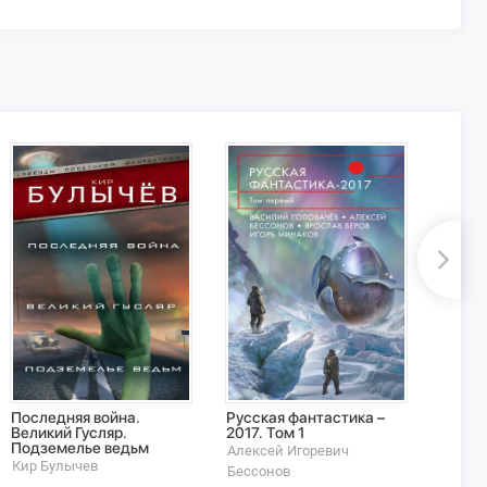
Последняя война.
Русская фантастика –
Рыжи
Великий Гусляр.
2017. Том 1
Васил
Подземелье ведьм
Алексей Игоревич
Голов
Кир Булычев
Бессонов