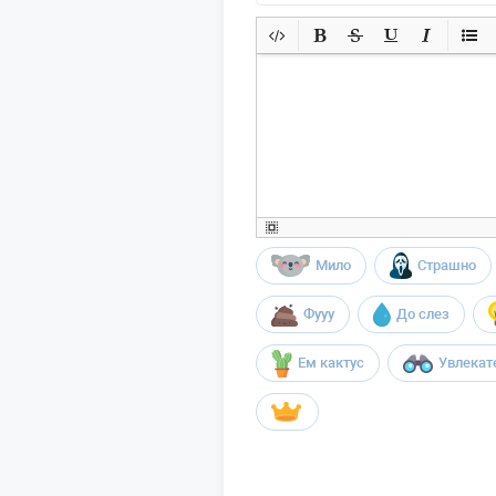
Мило
Страшно
Фууу
До слез
Ем кактус
Увлекат