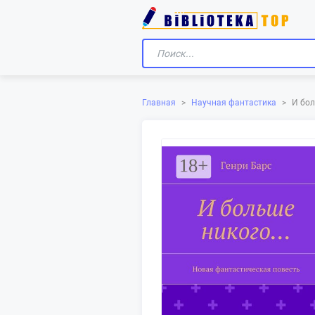
И бол
Главная
>
Научная фантастика
>