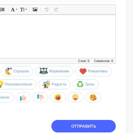
Слов: 0
Символов: 0
Страшно
Изумление
Романтика
Познавательно
Радость
Трэш
ельно
ОТПРАВИТЬ