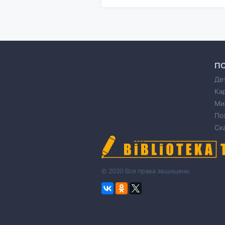
П
Де
Ка
Ми
По
Ск
© 2020 Все права защищены