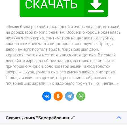
«Земля была рыхлой, прохладной и очень вкусной, похожей
на дрожжевой пирог с ревенем. Особенно хороша оказалась
нижняя часть дерна, сантиметров на двадцать в глубину,
словно с нижней части пирог пропекся получше. Правда,
дело немного портила трава, покрывавшая дерн, –
короткая, густая и жесткая, как свиная щетина. В первый
день Соня изрезала об нее пальцы, пытаясь выковырять
пригоршню жирной, солоноватой земли из-под толстой
шкуры – шкура, думала она, это именно шкура, а не трава.
Пальцы и сейчас саднили, покрытые мелкой россыпью
почерневших царапин; их надо было промыть, но – негде…»
Скачать книгу “Бессребреницы”