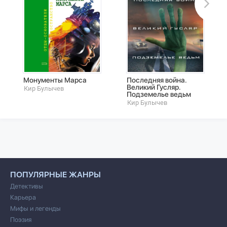
Монументы Марса
Последняя война.
Великий Гусляр.
Кир Булычев
Подземелье ведьм
Кир Булычев
ПОПУЛЯРНЫЕ ЖАНРЫ
Детективы
Карьера
Мифы и легенды
Поэзия