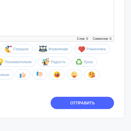
Слов: 0
Символов: 0
Страшно
Изумление
Романтика
Познавательно
Радость
Трэш
ельно
ОТПРАВИТЬ