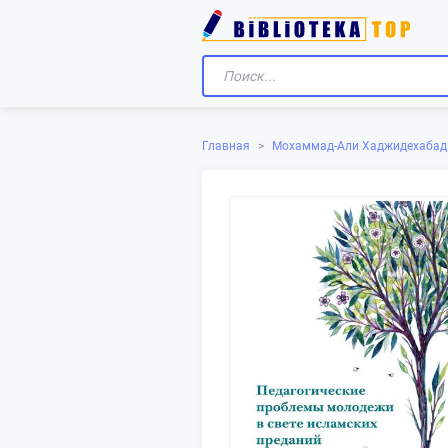
Главная
>
Мохаммад-Али Хаджидехаба