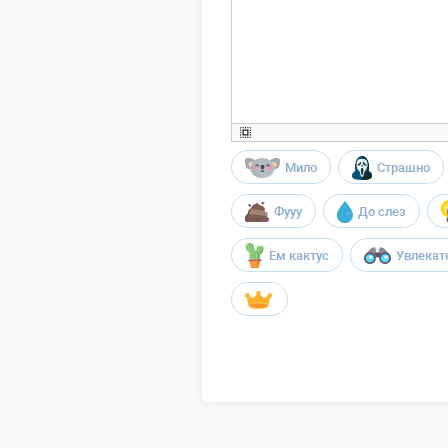
Мило
Страшно
Фууу
До слез
Ем кактус
Увлекат