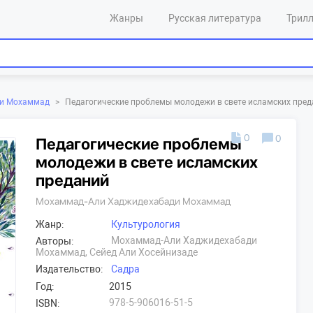
Жанры
Русская литература
Трил
ди Мохаммад
>
Педагогические проблемы молодежи в свете исламских пре
0
0
Педагогические проблемы
молодежи в свете исламских
преданий
Мохаммад-Али Хаджидехабади Мохаммад
Жанр:
Культурология
Мохаммад-Али Хаджидехабади
Авторы:
Мохаммад, Сейед Али Хосейнизаде
Издательство:
Садра
Год:
2015
978-5-906016-51-5
ISBN: