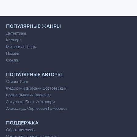
ПОПУЛЯРНЫЕ ЖАНРЫ
Детективы
Карьера
Мифы и легенды
Поэзия
Сказки
ПОПУЛЯРНЫЕ АВТОРЫ
Стивен Кинг
Федор Михайлович Достоевский
Борис Львович Васильев
Антуан де Сент-Экзюпери
Александр Сергеевич Грибоедов
ПОДДЕРЖКА
Обратная связь
Часто задаваемые вопросы