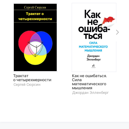
Трактат
Как не ошибаться.
о четырехмерности
Сила
математического
Сергей Сюрсин
мышления
Джордан Элленберг