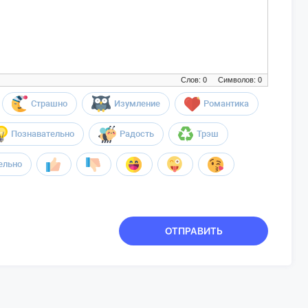
Слов: 0
Символов: 0
Страшно
Изумление
Романтика
Познавательно
Радость
Трэш
ельно
ОТПРАВИТЬ