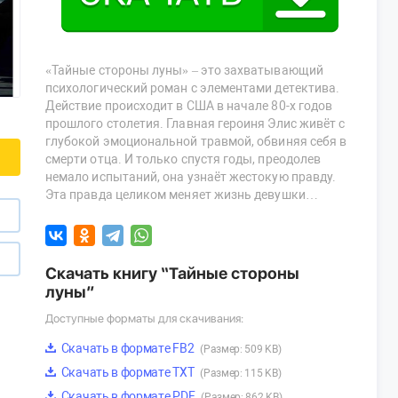
«Тайные стороны луны» – это захватывающий
психологический роман с элементами детектива.
Действие происходит в США в начале 80-х годов
прошлого столетия. Главная героиня Элис живёт с
глубокой эмоциональной травмой, обвиняя себя в
смерти отца. И только спустя годы, преодолев
немало испытаний, она узнаёт жестокую правду.
Эта правда целиком меняет жизнь девушки…
Скачать книгу “Тайные стороны
луны”
Доступные форматы для скачивания:
Скачать в формате FB2
(Размер: 509 KB)
Скачать в формате TXT
(Размер: 115 KB)
Скачать в формате PDF
(Размер: 862 KB)