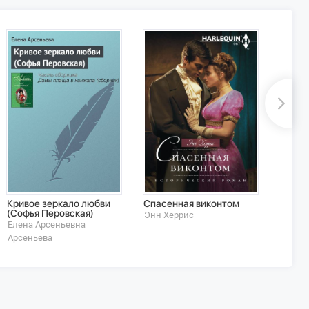
Кривое зеркало любви
Спасенная виконтом
Глупо
(Софья Перовская)
Энн Херрис
Екатер
Елена Арсеньевна
Арсеньева