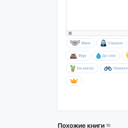
Мило
Страшно
Фууу
До слез
Ем кактус
Увлекат
Похожие книги
10