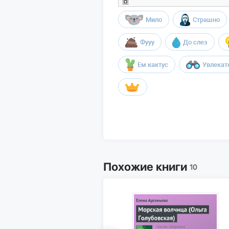
Мило
Страшно
Фууу
До слез
Ем кактус
Увлекат
Похожие книги
10