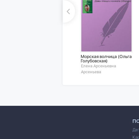
Морская волчица (Ольга
Голубовская)
Елена Арсеньевна
Арсеньева
П
Де
Ка