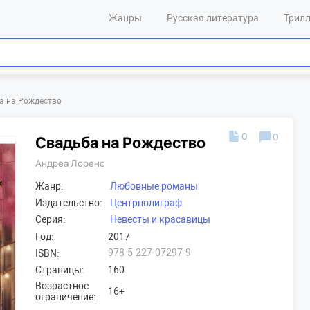
Жанры
Русская литература
Трил
а на Рождество
0
0
Свадьба на Рождество
Андреа Лоренс
Жанр:
Любовные романы
Издательство:
Центрполиграф
Серия:
Невесты и красавицы
Год:
2017
978-5-227-07297-9
ISBN:
Страницы:
160
Возрастное
16+
ограничение: