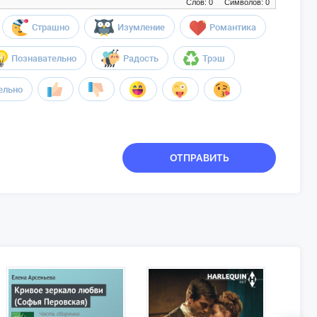
Слов: 0
Символов: 0
Страшно
Изумление
Романтика
Познавательно
Радость
Трэш
ельно
ОТПРАВИТЬ