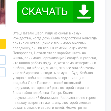
Отец Натали Шарп, уйдя из семьи в канун
Рождества, когда дочь была подростком, навсегда
привил ей отвращение к любимому многими
празднику, лишив веры в семейные ценности.
Повзрослев, Натали стала зарабатывать на
жизнь, занимаясь организацией свадеб, и уверена,
что нашла работу по душе, хотя сама не верит ни в
любовь, ни в браки, считая, что все они обречены,
и не собирается выходить замуж… Судьбе было
угодно, чтобы она взялась за организацию
свадьбы Лили Расселл – своей школьной
подружки, в старшего брата которой когда-то
была тайно влюблена. Теперь Колин
преуспевающий бизнесмен. Разведен, но не теряет
надежду встретить женщину, с которой сможет
создать семью и завести детей. Несмотря на