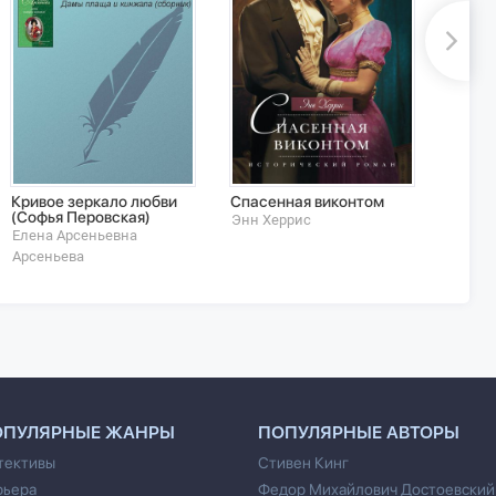
Кривое зеркало любви
Спасенная виконтом
Глупо
(Софья Перовская)
Энн Херрис
Екатер
Елена Арсеньевна
Арсеньева
ОПУЛЯРНЫЕ ЖАНРЫ
ПОПУЛЯРНЫЕ АВТОРЫ
тективы
Стивен Кинг
рьера
Федор Михайлович Достоевский