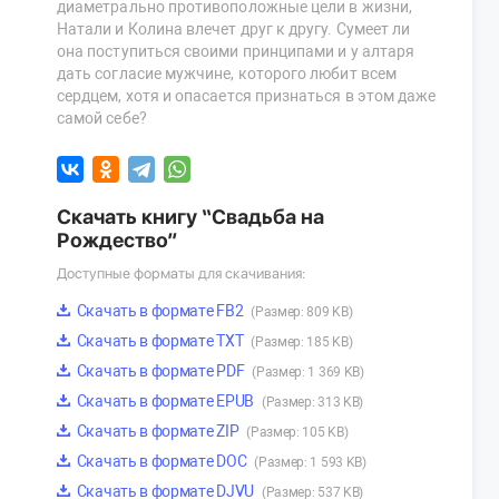
диаметрально противоположные цели в жизни,
Натали и Колина влечет друг к другу. Сумеет ли
она поступиться своими принципами и у алтаря
дать согласие мужчине, которого любит всем
сердцем, хотя и опасается признаться в этом даже
самой себе?
Скачать книгу “Свадьба на
Рождество”
Доступные форматы для скачивания:
Скачать в формате FB2
(Размер: 809 KB)
Скачать в формате TXT
(Размер: 185 KB)
Скачать в формате PDF
(Размер: 1 369 KB)
Скачать в формате EPUB
(Размер: 313 KB)
Скачать в формате ZIP
(Размер: 105 KB)
Скачать в формате DOC
(Размер: 1 593 KB)
Скачать в формате DJVU
(Размер: 537 KB)