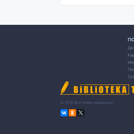
П
Де
Ка
Ми
По
Ск
© 2020 Все права защищены