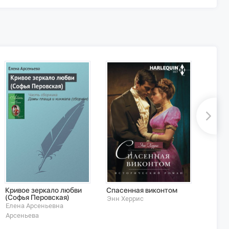
Кривое зеркало любви
Спасенная виконтом
Глупо
(Софья Перовская)
Энн Херрис
Екатер
Елена Арсеньевна
Арсеньева