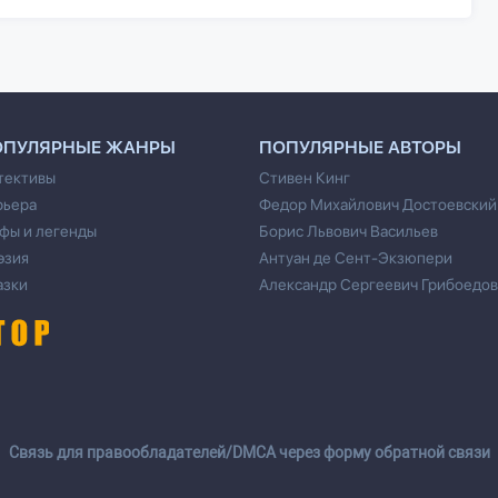
ОПУЛЯРНЫЕ ЖАНРЫ
ПОПУЛЯРНЫЕ АВТОРЫ
тективы
Стивен Кинг
рьера
Федор Михайлович Достоевский
фы и легенды
Борис Львович Васильев
эзия
Антуан де Сент-Экзюпери
азки
Александр Сергеевич Грибоедов
Cвязь для правообладателей/DMCA через форму обратной связи