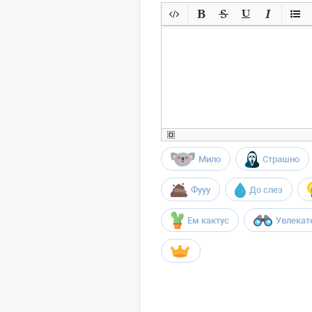
Мило
Страшно
Фууу
До слез
Ем кактус
Увлекат