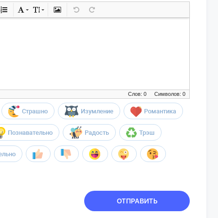
Слов: 0
Символов: 0
Страшно
Изумление
Романтика
Познавательно
Радость
Трэш
ельно
ОТПРАВИТЬ