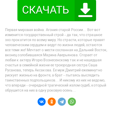
Первая мировая война. Агония старой России… Вот-вот
изменится государственный строй – да так, что страшное
эхо прокатится по всему миру. Но страсти, которые правят
человеческим сердцем и ведут по жизни людей, остаются
все теми же! Мечтает о мести сосланная на Дальний Восток,
вконец озлобившаяся Марина Аверьянова. Сгорает от
любви к актеру Игорю Вознесенскому так и не нашедшая
счастья в семейной жизни ее троюродная сестра Саша
Русанова, теперь Аксакова. Ее муж Дмитрий ежеминутно
рискует жизнью на фронте, а брат – пытаясь выследить
таинственных подпольщиков… И никому из них не ведомо,
что впереди – очередной трагический излом судеб, который
обрушится на них в одну роковую осень…