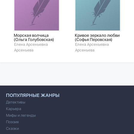
Морская волчица
Кривое зеркало любви
(Ольга Голубовская)
(Софья Перовская)
Елена Арсеньевна
Елена Арсеньевна
Арсеньева
Арсеньева
ПОПУЛЯРНЫЕ ЖАНРЫ
Детективы
Карьера
Мифы и легенды
Поэзия
Сказки