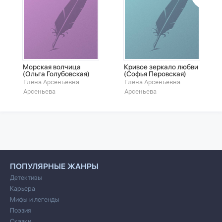
Морская волчица
Кривое зеркало любви
(Ольга Голубовская)
(Софья Перовская)
Елена Арсеньевна
Елена Арсеньевна
Арсеньева
Арсеньева
ПОПУЛЯРНЫЕ ЖАНРЫ
Детективы
Карьера
Мифы и легенды
Поэзия
Сказки