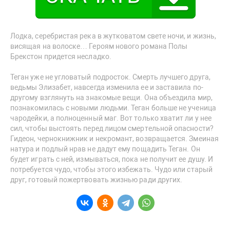
Лодка, серебристая река в жутковатом свете ночи, и жизнь,
висящая на волоске… Героям нового романа Полы
Брекстон придется несладко.
Теган уже не угловатый подросток. Смерть лучшего друга,
ведьмы Элизабет, навсегда изменила ее и заставила по-
другому взглянуть на знакомые вещи. Она объездила мир,
познакомилась с новыми людьми. Теган больше не ученица
чародейки, а полноценный маг. Вот только хватит ли у нее
сил, чтобы выстоять перед лицом смертельной опасности?
Гидеон, чернокнижник и некромант, возвращается. Змеиная
натура и подлый нрав не дадут ему пощадить Теган. Он
будет играть с ней, измываться, пока не получит ее душу. И
потребуется чудо, чтобы этого избежать. Чудо или старый
друг, готовый пожертвовать жизнью ради других.