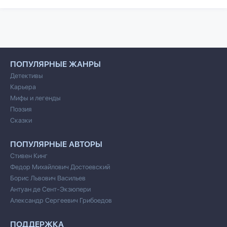
ПОПУЛЯРНЫЕ ЖАНРЫ
Детективы
Карьера
Мифы и легенды
Поэзия
Сказки
ПОПУЛЯРНЫЕ АВТОРЫ
Стивен Кинг
Федор Михайлович Достоевский
Борис Львович Васильев
Антуан де Сент-Экзюпери
Александр Сергеевич Грибоедов
ПОДДЕРЖКА