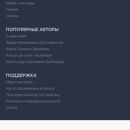
Мифы и легенды
Поэзия
Сказки
ПОПУЛЯРНЫЕ АВТОРЫ
Стивен Кинг
Федор Михайлович Достоевский
Борис Львович Васильев
Антуан де Сент-Экзюпери
Александр Сергеевич Грибоедов
ПОДДЕРЖКА
Обратная связь
Часто задаваемые вопросы
Пользовательское соглашение
Политика конфиденциальности
Cookie