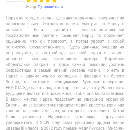
Жанр:
Путеводители
Нарва не город, а страна, где живут нарвитяне, говорящие на
нарвском языке. Эстонская власть смотрит на Нарву с
опаской. Если какой-то высокопоставленный
государственный деятель посещает Нарву, то возникает
ощущение, что он привозит, а потом увозит с собой
эстонскую государственность. Здесь длинные очереди на
погранпункте, и контрабанда дешевой водки и сигарет
является важным источником дохода. Кормилец
«Кренгольм» закрыт, и здесь самый высокий уровень
безработицы и самый низкий уровень жизни. Но есть в
Нарве и здание нового колледжа с фасадом из белого
бетона, на котором невидимыми буквами начертано:
ЕВРОПА.Здесь есть люди, которые верят, что у Нарвы есть
будущее и делают всё возможное, чтобы оно было светлым.
В моих мечтах Нарва предстает не ущербной окраиной
Европы, но ее форпостом: городом гордой красоты, где люди
говорят на разных языках, но сходятся во мнениях. Катри
Райк директор Нарвского колледжа Тартуского
университета. В 2009 году была удостоена ордена Белой
Звезды III класса, в 2012 году премии Ааду Луукаса «Миссия»