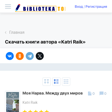
Вход
/
Регистрация
Главная
Скачать книги автора «Katri Raik»
Моя Нарва. Между двух миров
0
0
Katri Raik