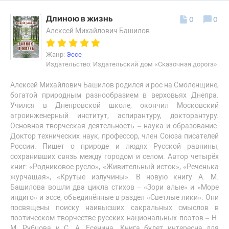
Длиною в жизнь
0
0
Алексей Михайлович Башилов
Жанр:
Эссе
Издательство: Издательский дом «Сказочная дорога»
Алексей Михайлович Башилов родился и рос на Смоленщине,
богатой природным разнообразием в верховьях Днепра.
Учился в Днепровской школе, окончил Московский
агроинженерный институт, аспирантуру, докторантуру.
Основная творческая деятельность – наука и образование.
Доктор технических наук, профессор, член Союза писателей
России. Пишет о природе и людях Русской равнины,
сохранивших связь между городом и селом. Автор четырёх
книг: «Родниковое русло», «Живительный исток», «Реченька
журчащая», «Крутые излучины». В новую книгу А. М.
Башилова вошли два цикла стихов – «Зори алые» и «Море
индиго» и эссе, объединённые в раздел «Светлые лики». Они
посвящены поиску наивысших сакральных смыслов в
поэтическом творчестве русских национальных поэтов – Н.
М. Рубцова и С. А. Есенина. Книга будет интересна для