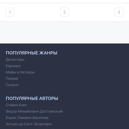
1
2
3
ПОПУЛЯРНЫЕ ЖАНРЫ
Детективы
Карьера
Мифы и легенды
Поэзия
Сказки
ПОПУЛЯРНЫЕ АВТОРЫ
Стивен Кинг
Федор Михайлович Достоевский
Борис Львович Васильев
Антуан де Сент-Экзюпери