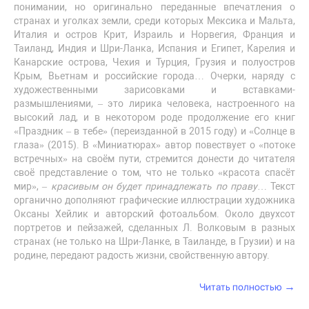
понимании, но оригинально переданные впечатления о
странах и уголках земли, среди которых Мексика и Мальта,
Италия и остров Крит, Израиль и Норвегия, Франция и
Таиланд, Индия и Шри-Ланка, Испания и Египет, Карелия и
Канарские острова, Чехия и Турция, Грузия и полуостров
Крым, Вьетнам и российские города… Очерки, наряду с
художественными зарисовками и вставками-
размышлениями, – это лирика человека, настроенного на
высокий лад, и в некотором роде продолжение его книг
«Праздник – в тебе» (переизданной в 2015 году) и «Солнце в
глаза» (2015). В «Миниатюрах» автор повествует о «потоке
встречных» на своём пути, стремится донести до читателя
своё представление о том, что не только «красота спасёт
мир», –
красивым он будет принадлежать по праву
… Текст
органично дополняют графические иллюстрации художника
Оксаны Хейлик и авторский фотоальбом. Около двухсот
портретов и пейзажей, сделанных Л. Волковым в разных
странах (не только на Шри-Ланке, в Таиланде, в Грузии) и на
родине, передают радость жизни, свойственную автору.
→
Читать полностью