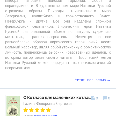
выбора человека, поисков гармонии, добра и
справедливости. В художественном мире Натальи Русиной
отражены образы Природы, таинственного мира
Зазеркалья, волшебного и торжественного Санкт-
Петербурга и другие. Все они наделены сложной
философской семантикой. Лирический герой Натальи
Русиной разноплановый: «бомж по натуре», художник-
мечтатель, странник-созерцатель… Несмотря на все
разнообразие образов лирического героя, оный носит
цельный характер, являя собой утонченную романтическую
личность, приверженца высоких нравственных идеалов, к
которым автор ведет своего читателя. Творческий метод
Натальи Русиной можно определить как психологический
неоромантизм.
→
Читать полностью
О Котласе для маленьких котлашан
0
0
Галина Федоровна Сергеева
Жанр:
Детские книги