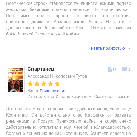
Поэтические строки становятся публицистическими, подчас
жёсткими, бьющими прямой наводкой. Но иначе нельзя.
Поэт имеет полное право так писать: он участник
поискового движения Архангельской области. Не раз и не
два выезжал на Всероссийские Вахты Памяти по местам
боёв Великой Отечественной войны.
→
Читать полностью
Спартанец
0
0
Александр Николаевич Тутов
Жанр:
Приключения
Издательство: Издательский дом «Сказочная дорога»
Это повесть о легендарном герое древнего мира, спартанце
Ксантиппе. Он действительно спас Карфаген от захвата
римлянами в Первую Пуническую войну, и карфагеняне
действительно отплатили ему чёрной неблагодарностью.
Согласно дошедших до нас источников, Ксантипп спасся, но