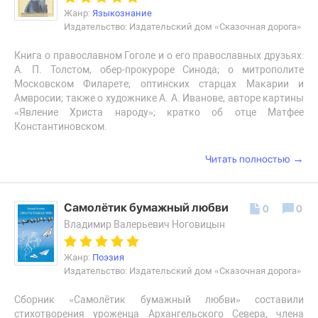
Жанр:
Языкознание
Издательство: Издательский дом «Сказочная дорога»
Книга о православном Гоголе и о его православных друзьях:
А. П. Толстом, обер-прокуроре Синода; о митрополите
Московском Филарете; оптинских старцах Макарии и
Амвросии; также о художнике А. А. Иванове, авторе картины
«Явление Христа народу»; кратко об отце Матфее
Константиновском.
→
Читать полностью
Самолётик бумажный любви
0
0
Владимир Валерьевич Ноговицын
Жанр:
Поэзия
Издательство: Издательский дом «Сказочная дорога»
Сборник «Самолётик бумажный любви» составили
стихотворения уроженца Архангельского Севера, члена