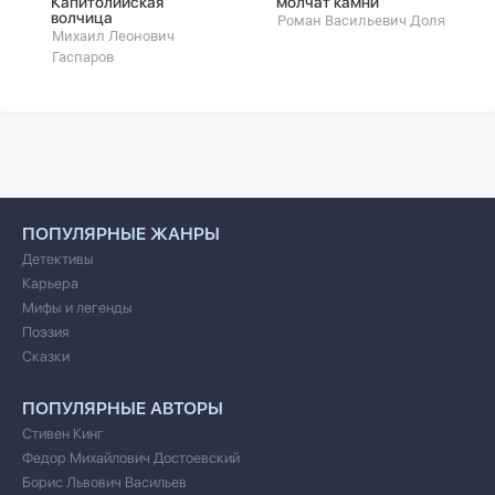
Капитолийская
молчат камни
волчица
Роман Васильевич Доля
Михаил Леонович
Гаспаров
ПОПУЛЯРНЫЕ ЖАНРЫ
Детективы
Карьера
Мифы и легенды
Поэзия
Сказки
ПОПУЛЯРНЫЕ АВТОРЫ
Стивен Кинг
Федор Михайлович Достоевский
Борис Львович Васильев