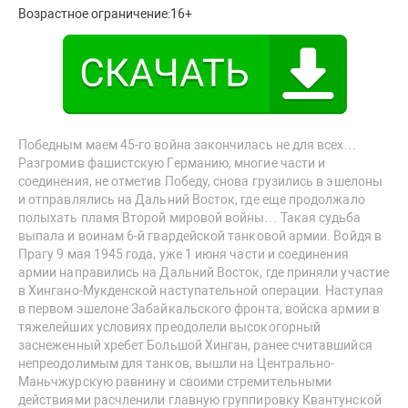
Возрастное ограничение:
16+
Победным маем 45-го война закончилась не для всех…
Разгромив фашистскую Германию, многие части и
соединения, не отметив Победу, снова грузились в эшелоны
и отправлялись на Дальний Восток, где еще продолжало
полыхать пламя Второй мировой войны… Такая судьба
выпала и воинам 6-й гвардейской танковой армии. Войдя в
Прагу 9 мая 1945 года, уже 1 июня части и соединения
армии направились на Дальний Восток, где приняли участие
в Хингано-Мукденской наступательной операции. Наступая
в первом эшелоне Забайкальского фронта, войска армии в
тяжелейших условиях преодолели высокогорный
заснеженный хребет Большой Хинган, ранее считавшийся
непреодолимым для танков, вышли на Центрально-
Маньчжурскую равнину и своими стремительными
действиями расчленили главную группировку Квантунской