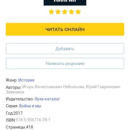
ЧИТАТЬ ОНЛАЙН
Добавить
Написать рецензию
Жанр:
История
Игорь Вячеславович Небольсин, Юрий Гаврилович
Авторы:
Завизион
Издательство:
Яуза-каталог
Серия:
Война и мы
Год:
2017
978-5-906716-78-1
ISBN:
Страницы:
418