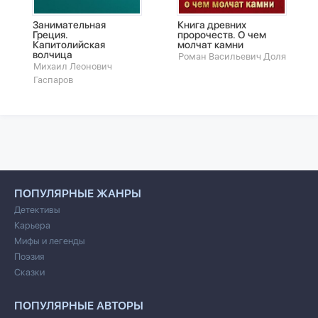
Занимательная
Книга древних
Греция.
пророчеств. О чем
Капитолийская
молчат камни
волчица
Роман Васильевич Доля
Михаил Леонович
Гаспаров
ПОПУЛЯРНЫЕ ЖАНРЫ
Детективы
Карьера
Мифы и легенды
Поэзия
Сказки
ПОПУЛЯРНЫЕ АВТОРЫ