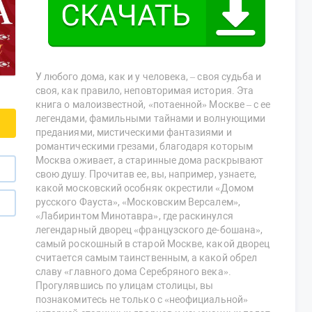
У любого дома, как и у человека, – своя судьба и
своя, как правило, неповторимая история. Эта
книга о малоизвестной, «потаенной» Москве – с ее
легендами, фамильными тайнами и волнующими
преданиями, мистическими фантазиями и
романтическими грезами, благодаря которым
Москва оживает, а старинные дома раскрывают
свою душу. Прочитав ее, вы, например, узнаете,
какой московский особняк окрестили «Домом
русского Фауста», «Московским Версалем»,
«Лабиринтом Минотавра», где раскинулся
легендарный дворец «французского де-бошана»,
самый роскошный в старой Москве, какой дворец
считается самым таинственным, а какой обрел
славу «главного дома Серебряного века».
Прогулявшись по улицам столицы, вы
познакомитесь не только с «неофициальной»