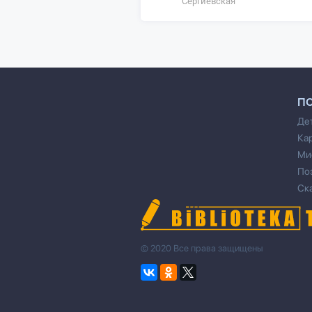
Сергиевская
П
Де
Ка
Ми
По
Ск
© 2020 Все права защищены