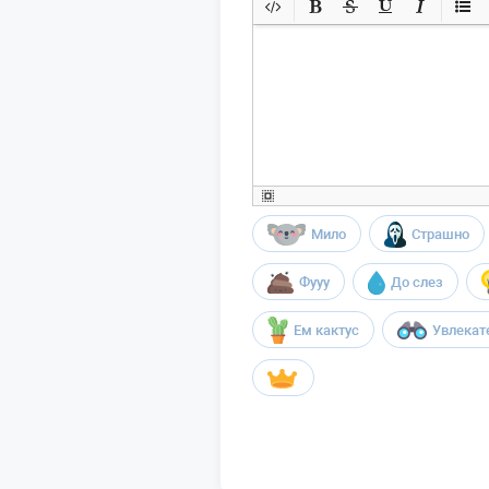
Мило
Страшно
Фууу
До слез
Ем кактус
Увлекат