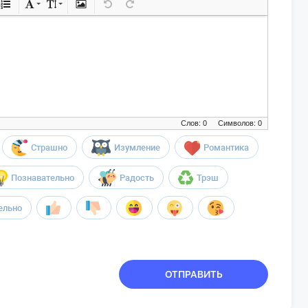
Слов: 0
Символов: 0
Страшно
Изумление
Романтика
Познавательно
Радость
Трэш
ельно
ОТПРАВИТЬ