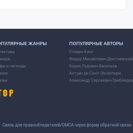
ОПУЛЯРНЫЕ ЖАНРЫ
ПОПУЛЯРНЫЕ АВТОРЫ
тективы
Стивен Кинг
рьера
Федор Михайлович Достоевский
фы и легенды
Борис Львович Васильев
эзия
Антуан де Сент-Экзюпери
азки
Александр Сергеевич Грибоедов
Cвязь для правообладателей/DMCA через форму обратной связи