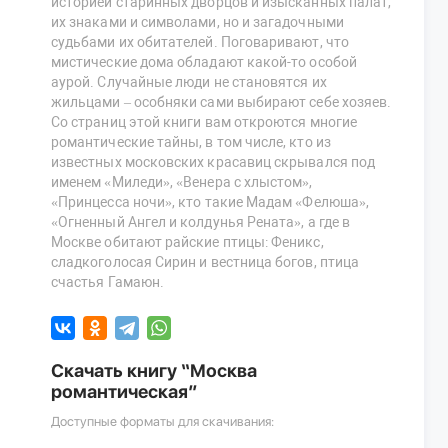
историей старинных дворцов и изысканных палат,
их знаками и символами, но и загадочными
судьбами их обитателей. Поговаривают, что
мистические дома обладают какой-то особой
аурой. Случайные люди не становятся их
жильцами – особняки сами выбирают себе хозяев.
Со страниц этой книги вам откроются многие
романтические тайны, в том числе, кто из
известных московских красавиц скрывался под
именем «Миледи», «Венера с хлыстом»,
«Принцесса ночи», кто такие Мадам «Фелюша»,
«Огненный Ангел и колдунья Рената», а где в
Москве обитают райские птицы: Феникс,
сладкоголосая Сирин и вестница богов, птица
счастья Гамаюн.
Скачать книгу “Москва
романтическая”
Доступные форматы для скачивания: