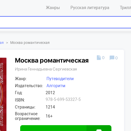
Жанры
Русская литература
Трил
ая
>
Москва романтическая
0
0
Москва романтическая
Ирина Геннадьевна Сергиевская
Жанр:
Путеводители
Издательство:
Алгоритм
Год:
2012
978-5-699-53327-5
ISBN:
Страницы:
1214
Возрастное
16+
ограничение: