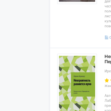
дея
чес
пол
лис
кул
пов
Не
Пе
Ире
Жан
Авт
Лаб
пре
кор