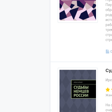
Пау
обр
род
ист
раб
тре
стр
стр
Су
Ире
Жан
На 
оче