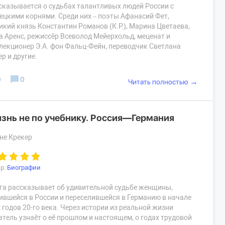
сказывается о судьбах талантливых людей России с
ецкими корнями. Среди них – поэты Афанасий Фет,
икий князь Константин Романов (К.Р.), Марина Цветаева,
а Аренс, режиссёр Всеволод Мейерхольд, меценат и
лекционер Э.А. фон Фальц-Фейн, переводчик Светлана
ер и другие.
0
0
→
Читать полностью
знь не по учебнику. Россия—Германия
не Крекер
р:
Биографии
га рассказывает об удивительной судьбе женщины,
ившейся в России и переселившейся в Германию в начале
х годов 20-го века. Через истории из реальной жизни
атель узнаёт о её прошлом и настоящем, о годах трудовой