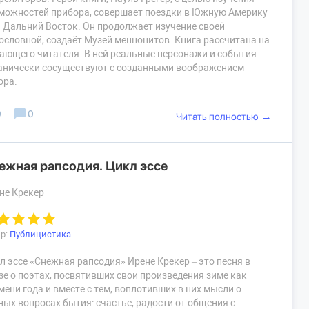
можностей прибора, совершает поездки в Южную Америку
а Дальний Восток. Он продолжает изучение своей
ословной, создаёт Музей меннонитов. Книга рассчитана на
ающего читателя. В ней реальные персонажи и события
анически сосуществуют с созданными воображением
ора.
0
0
→
Читать полностью
ежная рапсодия. Цикл эссе
не Крекер
р:
Публицистика
л эссе «Снежная рапсодия» Ирене Крекер – это песня в
зе о поэтах, посвятивших свои произведения зиме как
мени года и вместе с тем, воплотивших в них мысли о
ных вопросах бытия: счастье, радости от общения с