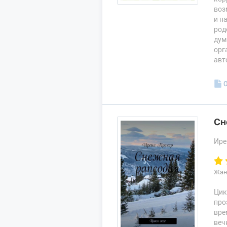
воз
и н
род
дум
орг
авт
Сн
Ире
Жан
Цик
про
вре
веч