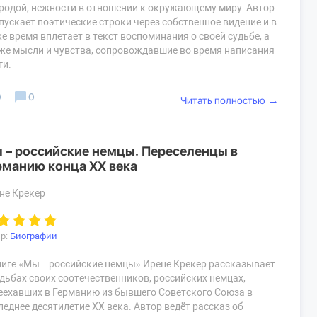
родой, нежности в отношении к окружающему миру. Автор
пускает поэтические строки через собственное видение и в
же время вплетает в текст воспоминания о своей судьбе, а
же мысли и чувства, сопровождавшие во время написания
ги.
0
0
→
Читать полностью
 – российские немцы. Переселенцы в
рманию конца XX века
не Крекер
р:
Биографии
ниге «Мы – российские немцы» Ирене Крекер рассказывает
удьбах своих соотечественников, российских немцах,
еехавших в Германию из бывшего Советского Союза в
леднее десятилетие XX века. Автор ведёт рассказ об