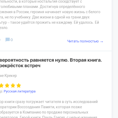
тельности, в которые ностальгия соседствует с
толюбивыми планами. Достигнув определённого
ожения в России, героиня начинает новую жизнь с белого
та, не по учебнику. Две жизни в одной на грани двух
ьтур – такое удаётся прожить не каждому. Ей удалось. Ей
езло.
0
0
→
Читать полностью
вероятность равняется нулю. Вторая книга.
рекрёсток встреч
не Крекер
р:
Русская литература
ор книги сразу погружает читателя в суть исследований
оратории Воссоздания Памяти, которая позже
образуется в Компанию по продаже персональных
реляторов. Герой книги, Пауль Грегер, с целью изучения