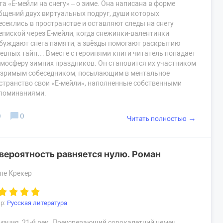
га «Е-мейли на снегу» – о зиме. Она написана в форме
бщений двух виртуальных подруг, души которых
есеклись в пространстве и оставляют следы на снегу
епиской через Е-мейли, когда снежинки-валентинки
буждают снега памяти, а звёзды помогают раскрытию
евных тайн… Вместе с героинями книги читатель попадает
тмосферу зимних праздников. Он становится их участником
езримым собеседником, посылающим в ментальное
странство свои «Е-мейли», наполненные собственными
поминаниями.
0
0
→
Читать полностью
вероятность равняется нулю. Роман
не Крекер
р:
Русская литература
мания, 21-й век. Преуспевающий сорокалетний немец