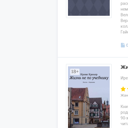
рас
нем
Вел
Вер
кол
Гай
Жи
Ире
Жан
Кни
род
90-
чит