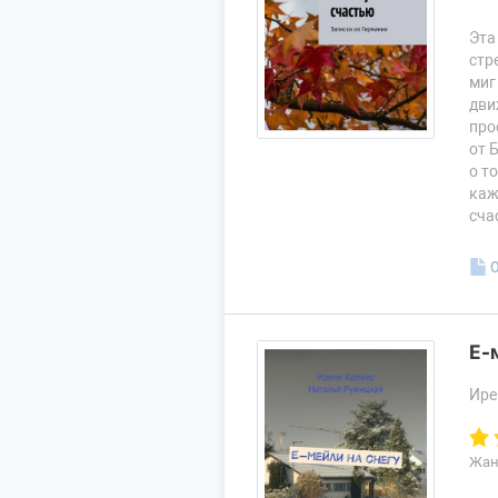
Эта
стр
миг
дви
про
от 
о т
каж
сча
Е-
Ире
Жан