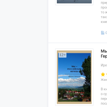
при
про
то 
так
кни
Мы
Ге
Ире
Жан
В к
о с
пер
пос