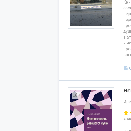
Кни
соо
пер
пер
про
душ
в а
и н
про
вос
Не
Ире
Жан
Гер