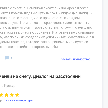
 книга о счастье. Немецкая писательница Ирене Крекер
емится помочь людям ощутить его в каждом дне. Каждый
 жизни – это счастье, и оно проявляется в каждом
жении души. По мнению автора, человек должен понять
стую истину, что он – творец счастья, потому что ему дано
Бога искать к счастью свой путь. И этот путь не в стенаниях
ом, что жизнь не создала ему условий быть счастливым, а в
дом мгновении, которое нужно принимать как кусочек
стья, являющийся подарком судьбы.
0
0
→
Читать полностью
мейли на снегу. Диалог на расстоянии
не Крекер
р:
Русская литература