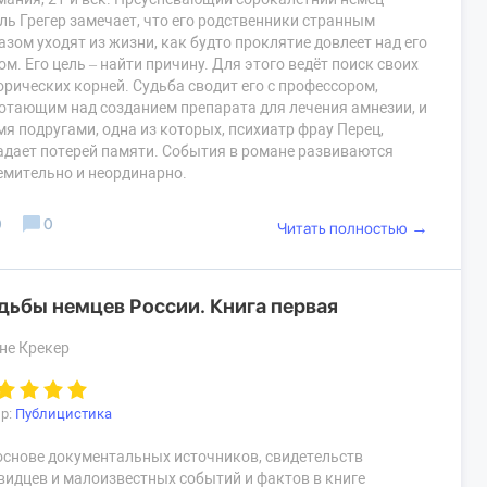
ль Грегер замечает, что его родственники странным
азом уходят из жизни, как будто проклятие довлеет над его
ом. Его цель – найти причину. Для этого ведёт поиск своих
орических корней. Судьба сводит его с профессором,
отающим над созданием препарата для лечения амнезии, и
мя подругами, одна из которых, психиатр фрау Перец,
адает потерей памяти. События в романе развиваются
емительно и неординарно.
0
0
→
Читать полностью
дьбы немцев России. Книга первая
не Крекер
р:
Публицистика
основе документальных источников, свидетельств
видцев и малоизвестных событий и фактов в книге