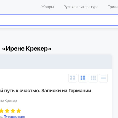
Жанры
Русская литература
Трил
а «Ирене Крекер»
й путь к счастью. Записки из Германии
не Крекер
р:
Путешествия