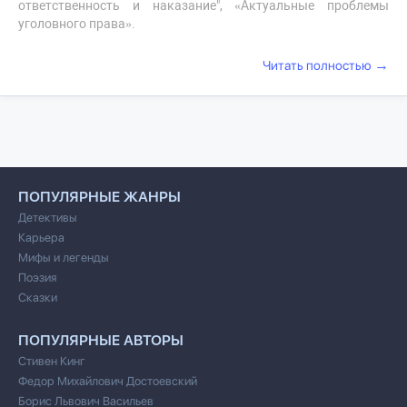
ответственность и наказание", «Актуальные проблемы
уголовного права».
→
Читать полностью
ПОПУЛЯРНЫЕ ЖАНРЫ
Детективы
Карьера
Мифы и легенды
Поэзия
Сказки
ПОПУЛЯРНЫЕ АВТОРЫ
Стивен Кинг
Федор Михайлович Достоевский
Борис Львович Васильев