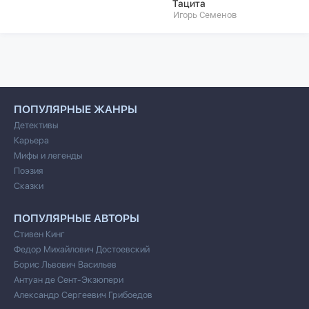
Тацита
Игорь Семенов
ПОПУЛЯРНЫЕ ЖАНРЫ
Детективы
Карьера
Мифы и легенды
Поэзия
Сказки
ПОПУЛЯРНЫЕ АВТОРЫ
Стивен Кинг
Федор Михайлович Достоевский
Борис Львович Васильев
Антуан де Сент-Экзюпери
Александр Сергеевич Грибоедов