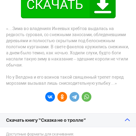
«…Зима во владениях Инеевых хребтов выдалась на
редкость суровая, со снежными заносами, обледеневшими
деревьями и полностью скрытыми под белоснежным
полотном курганами. В свете факелов кружились снежинки,
а днем было темно, как ночью. Ходили слухи, будто боги
наслали такую зиму в наказание – здешние короли не чтили
обычаи.
Но у Велдона и его воинов такой священный трепет перед
морозами вызывал лишь снисходительную улыбку…»
Скачать книгу “Сказка не о тролле”
Доступные форматы для скачивания: