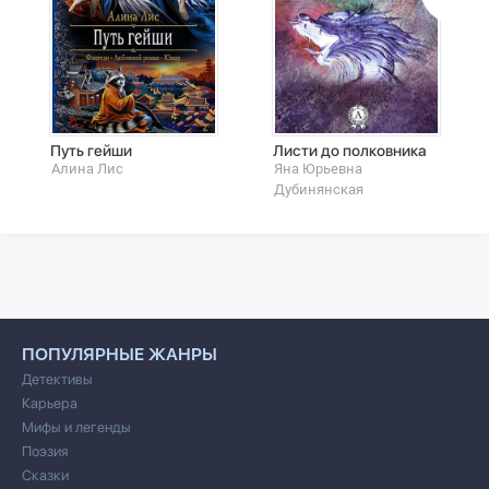
Путь гейши
Листи до полковника
Алина Лис
Яна Юрьевна
Дубинянская
ПОПУЛЯРНЫЕ ЖАНРЫ
Детективы
Карьера
Мифы и легенды
Поэзия
Сказки