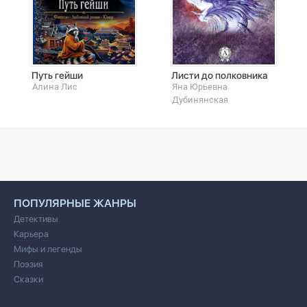
Путь гейши
Листи до полковника
Алина Лис
Яна Юрьевна
Дубинянская
ПОПУЛЯРНЫЕ ЖАНРЫ
Детективы
Карьера
Мифы и легенды
Поэзия
Сказки