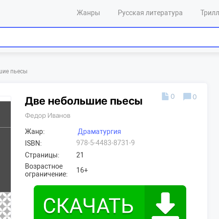
Жанры
Русская литература
Трил
шие пьесы
0
0
Две небольшие пьесы
Федор Иванов
Жанр:
Драматургия
978-5-4483-8731-9
ISBN:
Страницы:
21
Возрастное
16+
ограничение: