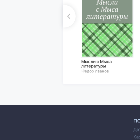
Мысли с Мыса
литературы
Федор Иванов
П
Де
Ка