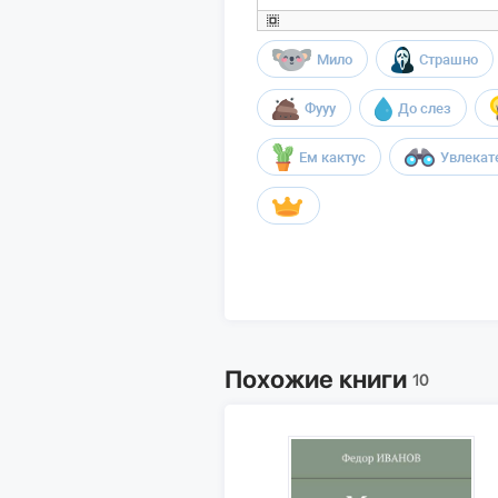
Мило
Страшно
Фууу
До слез
Ем кактус
Увлекат
Похожие книги
10