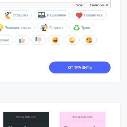
Слов: 0
Символов: 0
Страшно
Изумление
Романтика
Познавательно
Радость
Трэш
ельно
ОТПРАВИТЬ