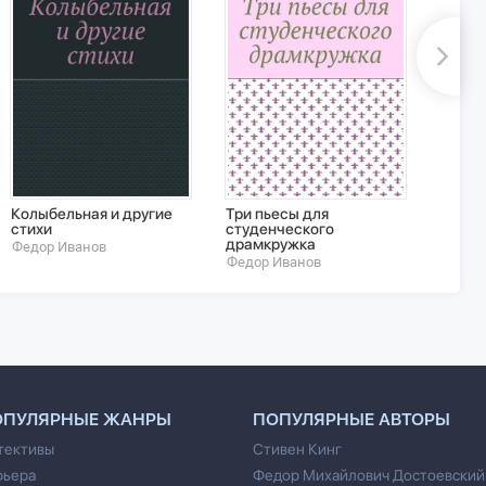
Колыбельная и другие
Три пьесы для
Мысли
стихи
студенческого
Барах
драмкружка
Федор Иванов
Федор
Федор Иванов
ОПУЛЯРНЫЕ ЖАНРЫ
ПОПУЛЯРНЫЕ АВТОРЫ
тективы
Стивен Кинг
рьера
Федор Михайлович Достоевский