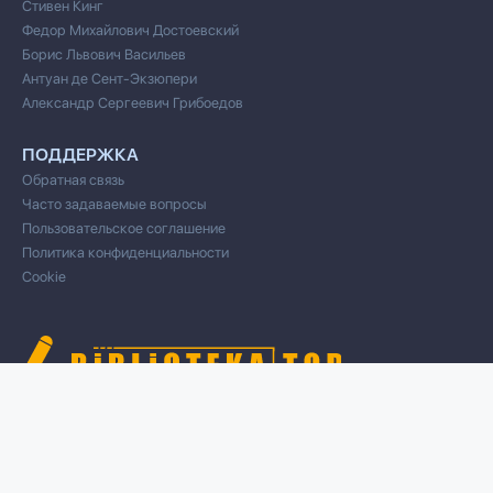
Стивен Кинг
Федор Михайлович Достоевский
Борис Львович Васильев
Антуан де Сент-Экзюпери
Александр Сергеевич Грибоедов
ПОДДЕРЖКА
Обратная связь
Часто задаваемые вопросы
Пользовательское соглашение
Политика конфиденциальности
Cookie
© 2020 Все права защищены
Cвязь для правообладателей/DMCA через форму обратной связи