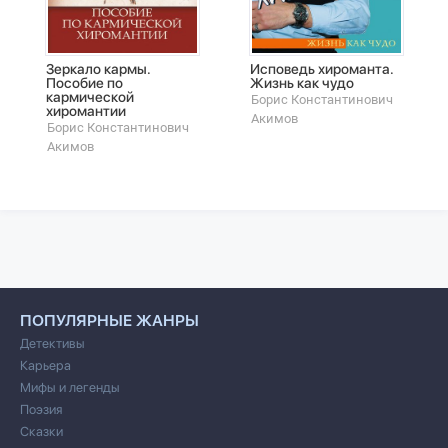
Зеркало кармы.
Исповедь хироманта.
Пособие по
Жизнь как чудо
кармической
Борис Константинович
хиромантии
Акимов
Борис Константинович
Акимов
ПОПУЛЯРНЫЕ ЖАНРЫ
Детективы
Карьера
Мифы и легенды
Поэзия
Сказки