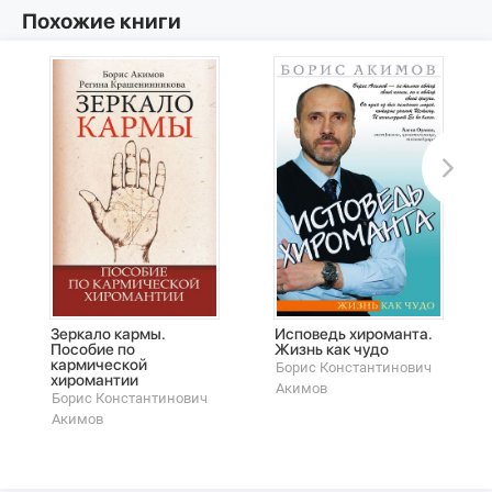
Похожие книги
Зеркало кармы.
Исповедь хироманта.
Пособие по
Жизнь как чудо
кармической
Борис Константинович
хиромантии
Акимов
Борис Константинович
Акимов