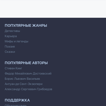
ПОПУЛЯРНЫЕ ЖАНРЫ
Детективы
Карьера
Мифы и легенды
Поэзия
Сказки
ПОПУЛЯРНЫЕ АВТОРЫ
Стивен Кинг
Федор Михайлович Достоевский
Борис Львович Васильев
Антуан де Сент-Экзюпери
Александр Сергеевич Грибоедов
ПОДДЕРЖКА
Обратная связь