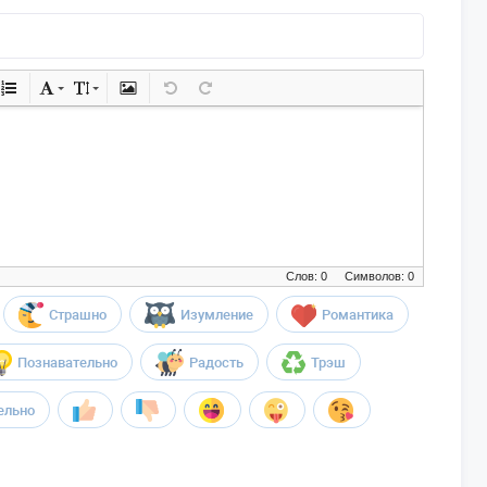
Слов: 0
Символов: 0
Страшно
Изумление
Романтика
Познавательно
Радость
Трэш
ельно