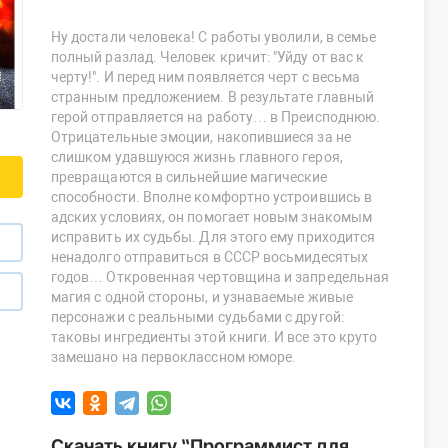
Ну достали человека! С работы уволили, в семье
полный разлад. Человек кричит: "Уйду от вас к
черту!". И перед ним появляется черт с весьма
странным предложением. В результате главный
герой отправляется на работу… в Преисподнюю.
Отрицательные эмоции, накопившиеся за не
слишком удавшуюся жизнь главного героя,
превращаются в сильнейшие магические
способности. Вполне комфортно устроившись в
адских условиях, он помогает новым знакомым
исправить их судьбы. Для этого ему приходится
ненадолго отправиться в СССР восьмидесятых
годов… Откровенная чертовщина и запредельная
магия с одной стороны, и узнаваемые живые
персонажи с реальными судьбами с другой:
таковы ингредиенты этой книги. И все это круто
замешано на первоклассном юморе.
Скачать книгу “Программист для