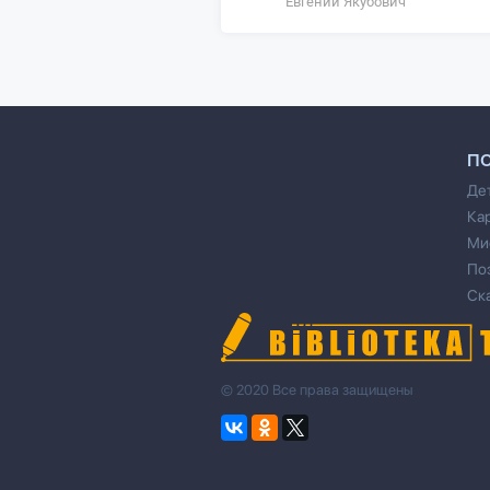
Евгений Якубович
П
Де
Ка
Ми
По
Ск
© 2020 Все права защищены