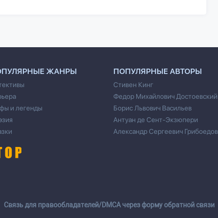
ОПУЛЯРНЫЕ ЖАНРЫ
ПОПУЛЯРНЫЕ АВТОРЫ
тективы
Стивен Кинг
рьера
Федор Михайлович Достоевский
фы и легенды
Борис Львович Васильев
эзия
Антуан де Сент-Экзюпери
азки
Александр Сергеевич Грибоедов
Cвязь для правообладателей/DMCA через форму обратной связи