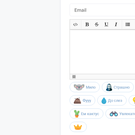
Мило
Страшно
Фууу
До слез
Ем кактус
Увлекат