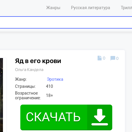
Жанры
Русская литература
Трил
0
0
Яд в его крови
Ольга Кандела
Жанр:
Эротика
Страницы:
410
Возрастное
18+
ограничение: