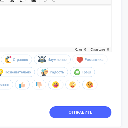
Слов: 0
Символов: 0
Страшно
Изумление
Романтика
Познавательно
Радость
Трэш
ельно
ОТПРАВИТЬ