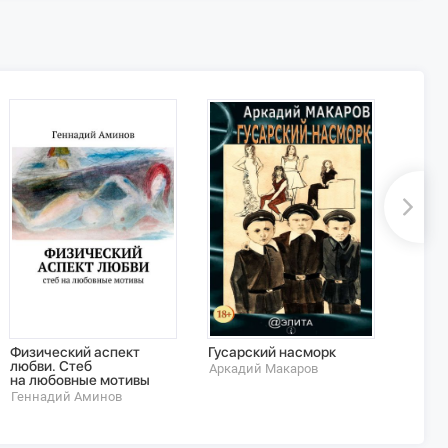
Физический аспект
Гусарский насморк
Наруш
любви. Стеб
запре
Аркадий Макаров
на любовные мотивы
Татьян
Геннадий Аминов