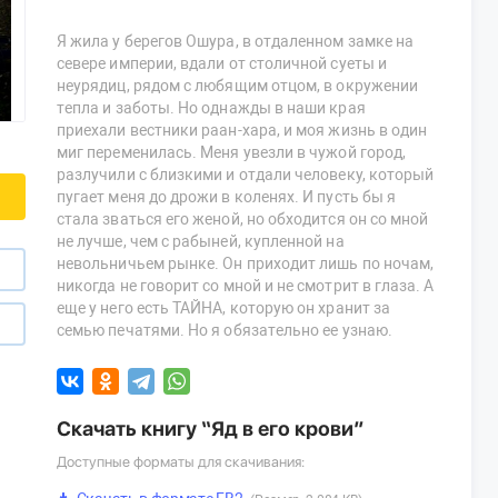
Я жила у берегов Ошура, в отдаленном замке на
севере империи, вдали от столичной суеты и
неурядиц, рядом с любящим отцом, в окружении
тепла и заботы. Но однажды в наши края
приехали вестники раан-хара, и моя жизнь в один
миг переменилась. Меня увезли в чужой город,
разлучили с близкими и отдали человеку, который
пугает меня до дрожи в коленях. И пусть бы я
стала зваться его женой, но обходится он со мной
не лучше, чем с рабыней, купленной на
невольничьем рынке. Он приходит лишь по ночам,
никогда не говорит со мной и не смотрит в глаза. А
еще у него есть ТАЙНА, которую он хранит за
семью печатями. Но я обязательно ее узнаю.
Скачать книгу “Яд в его крови”
Доступные форматы для скачивания: