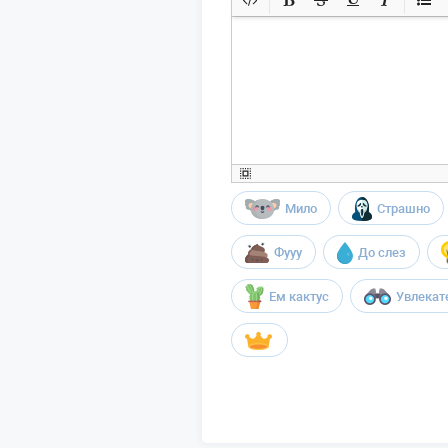
Мило
Страшно
Фууу
До слез
Ем кактус
Увлекат