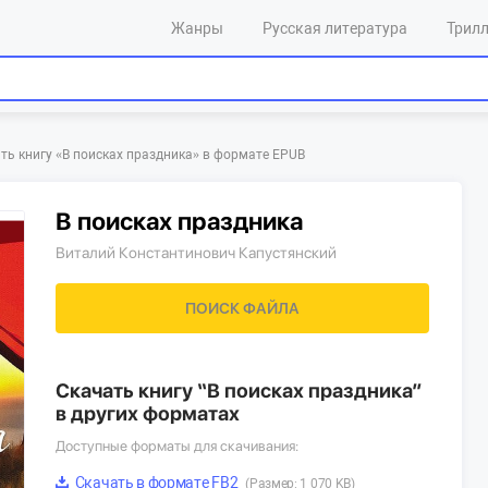
Жанры
Русская литература
Трил
ть книгу «‎В поисках праздника»‎ в формате EPUB
В поисках праздника
Виталий Константинович Капустянский
ПОИСК ФАЙЛА
Скачать книгу “В поисках праздника”
в других форматах
Доступные форматы для скачивания:
Скачать в формате FB2
(Размер: 1 070 KB)