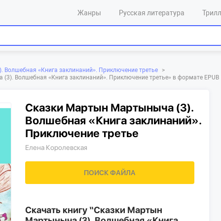
Жанры
Русская литература
Трил
. Волшебная «Книга заклинаний». Приключение третье
>
 (3). Волшебная «Книга заклинаний». Приключение третье»‎ в формате EPUB
Сказки Мартын Мартыныча (3).
Волшебная «Книга заклинаний».
Приключение третье
Елена Королевская
ПОИСК ФАЙЛА
Скачать книгу “Сказки Мартын
Мартыныча (3). Волшебная «Книга