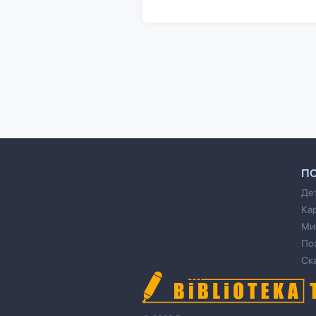
П
Де
Ка
Ми
По
Ск