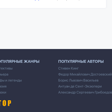
ОПУЛЯРНЫЕ ЖАНРЫ
ПОПУЛЯРНЫЕ АВТОРЫ
тективы
Стивен Кинг
рьера
Федор Михайлович Достоевский
фы и легенды
Борис Львович Васильев
эзия
Антуан де Сент-Экзюпери
азки
Александр Сергеевич Грибоедов