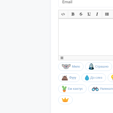
Мило
Страшно
Фууу
До слез
Ем кактус
Увлекат