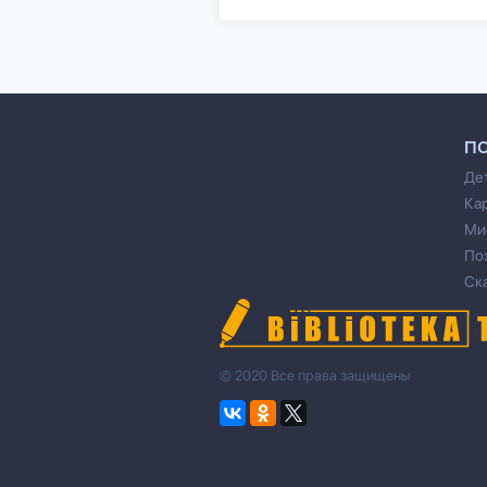
П
Де
Ка
Ми
По
Ск
© 2020 Все права защищены