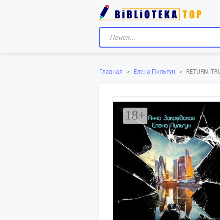
Главная
>
Елена Пильгун
>
RETURN_TRU