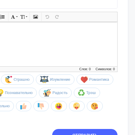
Слов: 0
Символов: 0
Страшно
Изумление
Романтика
Познавательно
Радость
Трэш
ельно