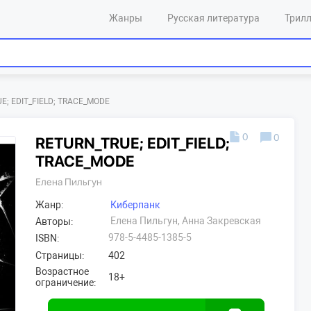
Жанры
Русская литература
Трил
E; EDIT_FIELD; TRACE_MODE
0
0
RETURN_TRUE; EDIT_FIELD;
TRACE_MODE
Елена Пильгун
Жанр:
Киберпанк
Елена Пильгун, Анна Закревская
Авторы:
978-5-4485-1385-5
ISBN:
Страницы:
402
Возрастное
18+
ограничение: