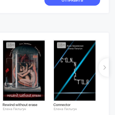
ОТПРАВИТЬ
Rewind without erase
Connector
Мисси
Елена Пильгун
Елена Пильгун
Елена