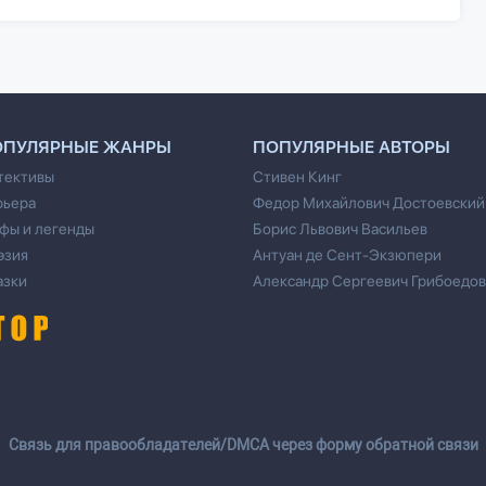
ОПУЛЯРНЫЕ ЖАНРЫ
ПОПУЛЯРНЫЕ АВТОРЫ
тективы
Стивен Кинг
рьера
Федор Михайлович Достоевский
фы и легенды
Борис Львович Васильев
эзия
Антуан де Сент-Экзюпери
азки
Александр Сергеевич Грибоедов
Cвязь для правообладателей/DMCA через форму обратной связи