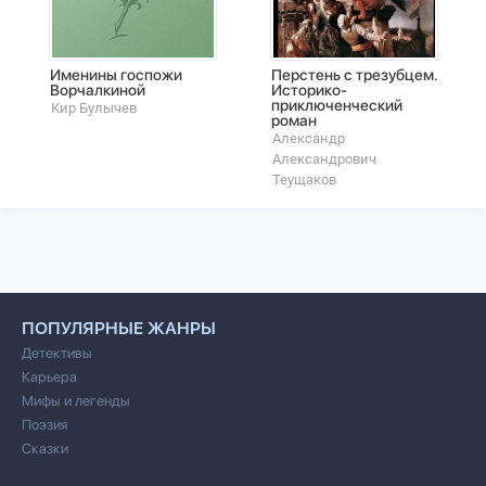
Именины госпожи
Перстень с трезубцем.
Ворчалкиной
Историко-
приключенческий
Кир Булычев
роман
Александр
Александрович
Теущаков
ПОПУЛЯРНЫЕ ЖАНРЫ
Детективы
Карьера
Мифы и легенды
Поэзия
Сказки