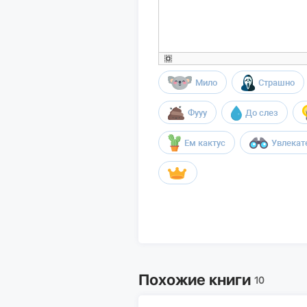
Мило
Страшно
Фууу
До слез
Ем кактус
Увлекат
Похожие книги
10