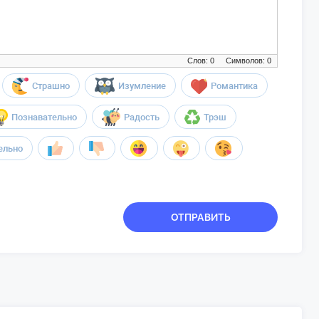
Слов: 0
Символов: 0
Страшно
Изумление
Романтика
Познавательно
Радость
Трэш
ельно
ОТПРАВИТЬ