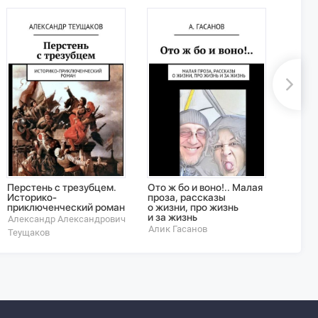
Перстень с трезубцем.
Ото ж бо и воно!.. Малая
Гимна
Историко-
проза, рассказы
когда
приключенческий роман
о жизни, про жизнь
морф
и за жизнь
Александр Александрович
Вадим
Алик Гасанов
Теущаков