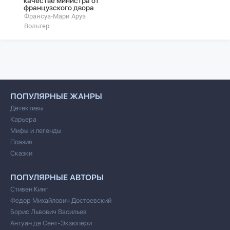
качестве министра от
французского двора
Франсуа-Мари Аруэ
Вольтер
ПОПУЛЯРНЫЕ ЖАНРЫ
Детективы
Карьера
Мифы и легенды
Поэзия
Сказки
ПОПУЛЯРНЫЕ АВТОРЫ
Стивен Кинг
Федор Михайлович Достоевский
Борис Львович Васильев
Антуан де Сент-Экзюпери