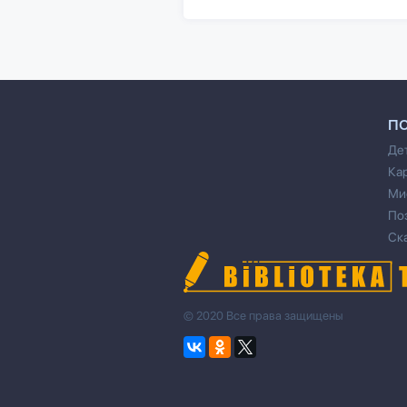
П
Де
Ка
Ми
По
Ск
© 2020 Все права защищены