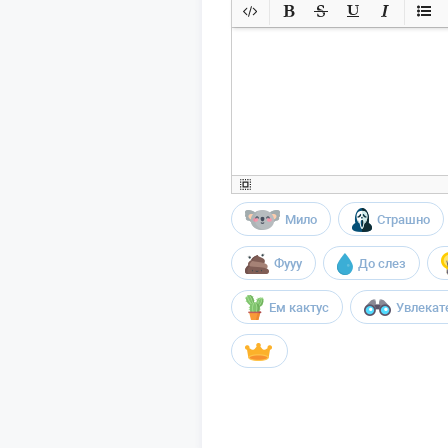
Мило
Страшно
Фууу
До слез
Ем кактус
Увлекат