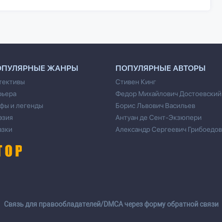
ОПУЛЯРНЫЕ ЖАНРЫ
ПОПУЛЯРНЫЕ АВТОРЫ
тективы
Стивен Кинг
рьера
Федор Михайлович Достоевский
фы и легенды
Борис Львович Васильев
эзия
Антуан де Сент-Экзюпери
азки
Александр Сергеевич Грибоедов
Cвязь для правообладателей/DMCA через форму обратной связи