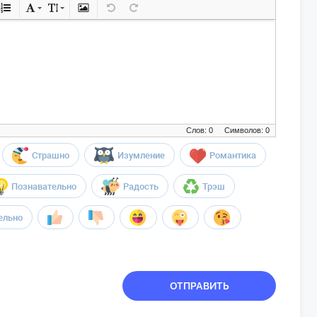
Слов: 0
Символов: 0
Страшно
Изумление
Романтика
Познавательно
Радость
Трэш
ельно
ОТПРАВИТЬ