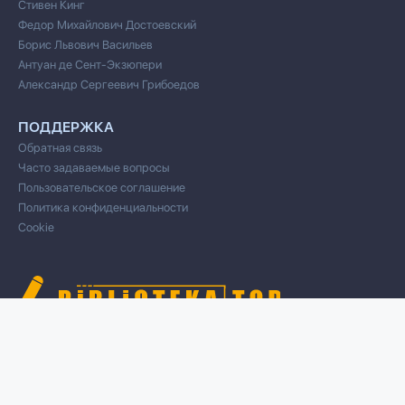
Стивен Кинг
Федор Михайлович Достоевский
Борис Львович Васильев
Антуан де Сент-Экзюпери
Александр Сергеевич Грибоедов
ПОДДЕРЖКА
Обратная связь
Часто задаваемые вопросы
Пользовательское соглашение
Политика конфиденциальности
Cookie
© 2020 Все права защищены
Cвязь для правообладателей/DMCA через форму обратной связи