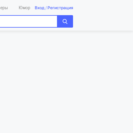
Вход
/
Регистрация
леры
Юмор