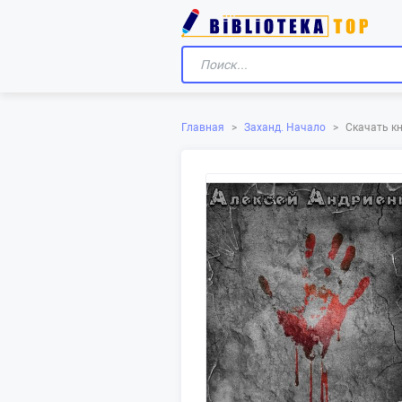
Скачать кн
Главная
>
Заханд. Начало
>