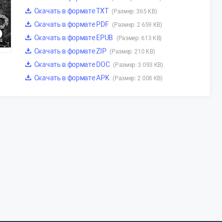
Скачать в формате TXT
(Размер: 365 KB)
Скачать в формате PDF
(Размер: 2 659 KB)
Скачать в формате EPUB
(Размер: 613 KB)
Скачать в формате ZIP
(Размер: 210 KB)
Скачать в формате DOC
(Размер: 3 093 KB)
Скачать в формате APK
(Размер: 2 008 KB)