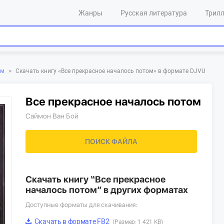
Жанры
Русская литература
Трил
Скачать книгу «‎Все прекрасное началось потом»‎ в формате DJVU
ом
>
Все прекрасное началось потом
Саймон Ван Бой
ПОИСК ФАЙЛА
Скачать книгу “Все прекрасное
началось потом” в других форматах
Доступные форматы для скачивания:
Скачать в формате FB2
(Размер: 1 421 KB)