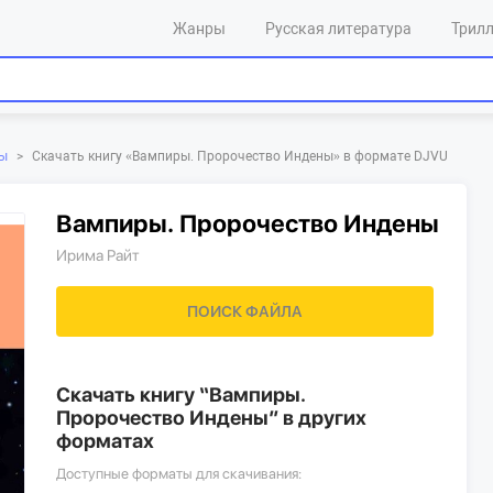
Жанры
Русская литература
Трил
Скачать книгу «‎Вампиры. Пророчество Индены»‎ в формате DJVU
ны
>
Вампиры. Пророчество Индены
Ирима Райт
ПОИСК ФАЙЛА
Скачать книгу “Вампиры.
Пророчество Индены” в других
форматах
Доступные форматы для скачивания: