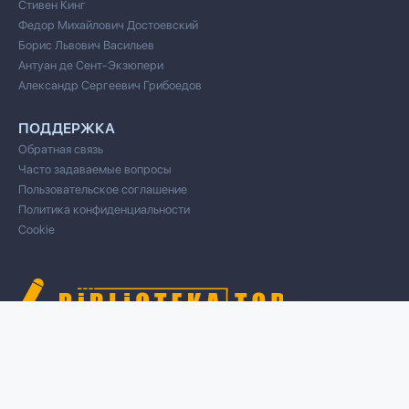
Стивен Кинг
Федор Михайлович Достоевский
Борис Львович Васильев
Антуан де Сент-Экзюпери
Александр Сергеевич Грибоедов
ПОДДЕРЖКА
Обратная связь
Часто задаваемые вопросы
Пользовательское соглашение
Политика конфиденциальности
Cookie
© 2020 Все права защищены
Cвязь для правообладателей/DMCA через форму обратной связи