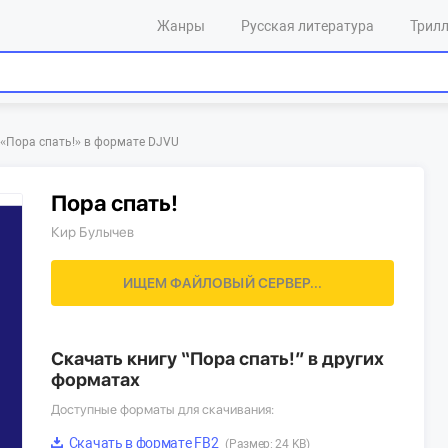
Жанры
Русская литература
Трил
«‎Пора спать!»‎ в формате DJVU
Пора спать!
Кир Булычев
ИЩЕМ ФАЙЛОВЫЙ СЕРВЕР...
Скачать книгу “Пора спать!” в других
форматах
Доступные форматы для скачивания:
Скачать в формате FB2
(Размер: 24 KB)