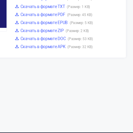
Скачать в формате TXT
(Размер: 1 KB)
Скачать в формате PDF
(Размер: 45 KB)
Скачать в формате EPUB
(Размер: 5 KB)
Скачать в формате ZIP
(Размер: 2 KB)
Скачать в формате DOC
(Размер: 53 KB)
Скачать в формате APK
(Размер: 32 KB)