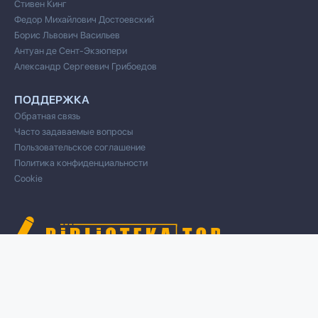
Стивен Кинг
Федор Михайлович Достоевский
Борис Львович Васильев
Антуан де Сент-Экзюпери
Александр Сергеевич Грибоедов
ПОДДЕРЖКА
Обратная связь
Часто задаваемые вопросы
Пользовательское соглашение
Политика конфиденциальности
Cookie
© 2020 Все права защищены
Cвязь для правообладателей/DMCA через форму обратной связи