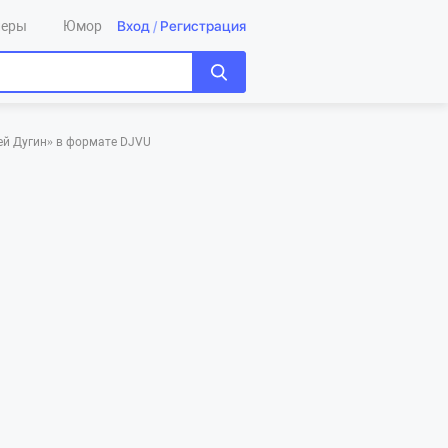
Вход
/
Регистрация
леры
Юмор
ей Дугин»‎ в формате DJVU