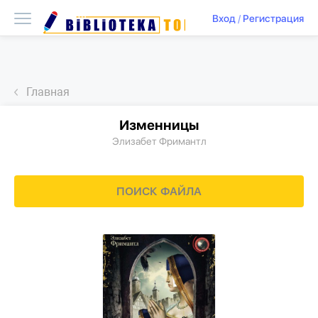
Вход
/
Регистрация
Главная
Изменницы
Элизабет Фримантл
ПОИСК ФАЙЛА