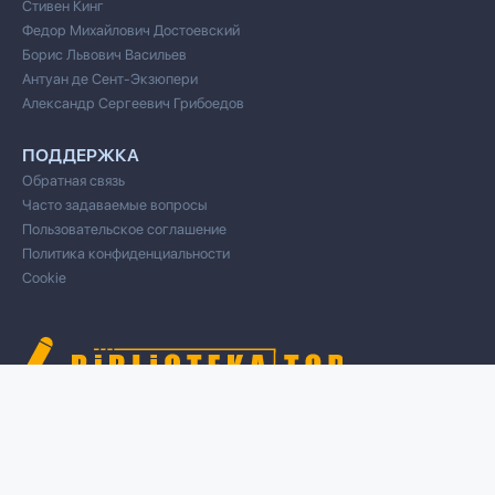
Стивен Кинг
Федор Михайлович Достоевский
Борис Львович Васильев
Антуан де Сент-Экзюпери
Александр Сергеевич Грибоедов
ПОДДЕРЖКА
Обратная связь
Часто задаваемые вопросы
Пользовательское соглашение
Политика конфиденциальности
Cookie
© 2020 Все права защищены
Cвязь для правообладателей/DMCA через форму обратной связи