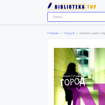
Скачать книгу «‎Г
Главная
>
Город N
>