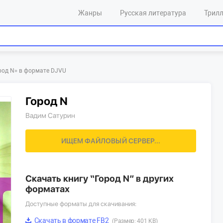
Жанры
Русская литература
Трил
ород N»‎ в формате DJVU
Город N
Вадим Сатурин
ИЩЕМ ФАЙЛОВЫЙ СЕРВЕР...
Скачать книгу “Город N” в других
форматах
Доступные форматы для скачивания:
Скачать в формате FB2
(Размер: 401 KB)