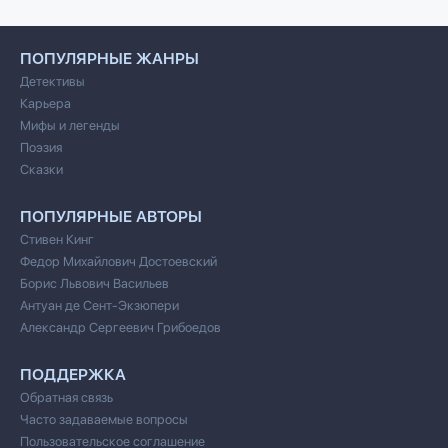
ПОПУЛЯРНЫЕ ЖАНРЫ
Детективы
Карьера
Мифы и легенды
Поэзия
Сказки
ПОПУЛЯРНЫЕ АВТОРЫ
Стивен Кинг
Федор Михайлович Достоевский
Борис Львович Васильев
Антуан де Сент-Экзюпери
Александр Сергеевич Грибоедов
ПОДДЕРЖКА
Обратная связь
Часто задаваемые вопросы
Пользовательское соглашение