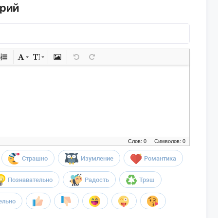
арий
Слов: 0
Символов: 0
Страшно
Изумление
Романтика
Познавательно
Радость
Трэш
ельно