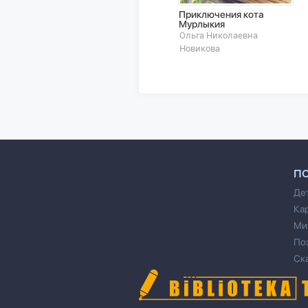
Приключения кота
Мурлыкия
Ольга Николаевна
Новикова
П
Де
Ка
Ми
По
Ск