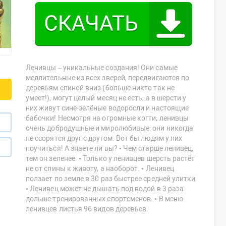
Ленивцы – уникальные создания! Они самые
медлительные из всех зверей, передвигаются по
деревьям спиной вниз (больше никто так не
умеет!), могут целый месяц не есть, а в шерсти у
них живут сине-зелёные водоросли и настоящие
бабочки! Несмотря на огромные когти, ленивцы
очень добродушные и миролюбивые: они никогда
не ссорятся друг с другом. Вот бы людям у них
поучиться! А знаете ли вы? • Чем старше ленивец,
тем он зеленее. • Только у ленивцев шерсть растёт
не от спины к животу, а наоборот. • Ленивец
ползает по земле в 30 раз быстрее средней улитки.
• Ленивец может не дышать под водой в 3 раза
дольше тренированных спортсменов. • В меню
ленивцев листья 96 видов деревьев.