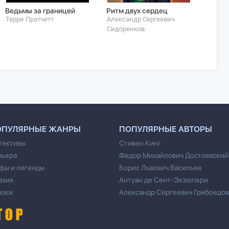
Ведьмы за границей
Ритм двух сердец
Скрыв
Сказк
Терри Пратчетт
Александр Сергеевич
Руста
Сидоренков
ОПУЛЯРНЫЕ ЖАНРЫ
ПОПУЛЯРНЫЕ АВТОРЫ
тективы
Стивен Кинг
рьера
Федор Михайлович Достоевский
фы и легенды
Борис Львович Васильев
эзия
Антуан де Сент-Экзюпери
азки
Александр Сергеевич Грибоедов