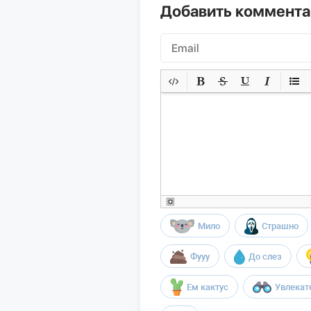
Добавить коммент
Мило
Страшно
Фууу
До слез
Ем кактус
Увлекат