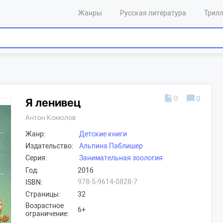
Жанры
Русская литература
Трил
0
0
Я ленивец
Антон Комолов
Жанр:
Детские книги
Издательство:
Альпина Паблишер
Серия:
Занимательная зоология
Год:
2016
978-5-9614-0828-7
ISBN:
Страницы:
32
Возрастное
6+
ограничение: