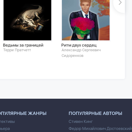
Ведьмы за границей
Ритм двух сердец
Скрыв
Сказк
Терри Пратчетт
Александр Сергеевич
Руста
Сидоренков
ОПУЛЯРНЫЕ ЖАНРЫ
ПОПУЛЯРНЫЕ АВТОРЫ
тективы
Стивен Кинг
рьера
Федор Михайлович Достоевский