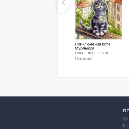
Приключения кота
Мурлыкия
Ольга Николаевна
Новикова
П
Де
Ка