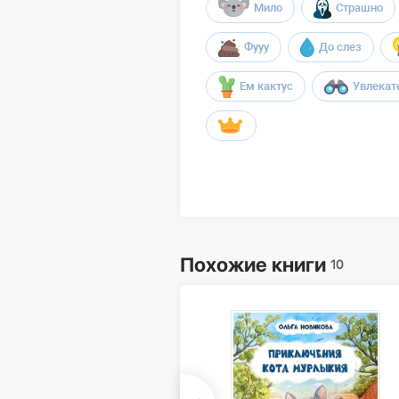
Мило
Страшно
Фууу
До слез
Ем кактус
Увлекат
Похожие книги
10