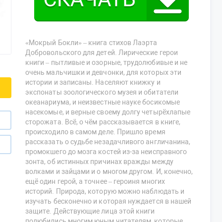
«Мокрый Бокли» – книга стихов Лаэрта
Добровольского для детей. Лирические герои
книги – пытливые и озорные, трудолюбивые и не
очень мальчишки и девчонки, для которых эти
истории и записаны. Населяют книжку и
экспонаты зоологического музея и обитатели
океанариума, и неизвестные науке босикомые
насекомые, и верные своему долгу четырёхлапые
сторожата. Всё, о чём рассказывается в книге,
происходило в самом деле. Пришло время
рассказать о судьбе незадачливого англичанина,
промокшего до мозга костей из-за неисправного
зонта, об истинных причинах вражды между
волками и зайцами и о многом другом. И, конечно,
ещё один герой, а точнее – героиня многих
историй. Природа, которую можно наблюдать и
изучать бесконечно и которая нуждается в нашей
защите. Действующие лица этой книги
полюбились многим юным читателям, которые