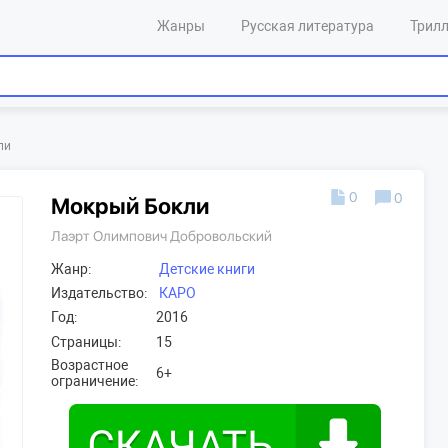
Жанры
Русская литература
Трил
ли
0
0
Мокрый Бокли
Лаэрт Олимпович Добровольский
Жанр:
Детские книги
Издательство:
КАРО
Год:
2016
Страницы:
15
Возрастное
6+
ограничение: